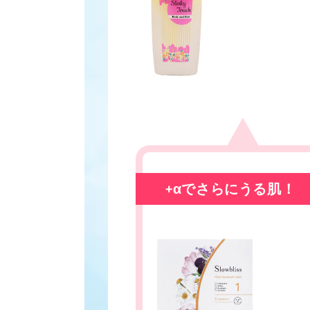
+αでさらにうる肌！