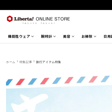
コンテ
ンツに
進む
keyboard_arrow_down
keyboard_arrow_down
keyboard_arrow_down
keyboard_arrow_down
機能性ウェア
腕時計
美容
お掃除
日用
chevron_right
chevron_right
ホーム
特集記事
旅行アイテム特集