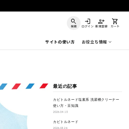
search
login
person_add
shopping_cart
検索
ログイン
新規登録
カート
keyboard_arrow_down
サイトの使い方
お役立ち情報
最近の記事
カビトルネード塩素系 洗濯槽クリーナー
使い方・豆知識
2026.04.13
カビトルネード
2026.03.24