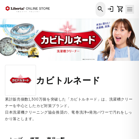
コンテ
ンツに
search
login
shopping_cart
進む
カビトルネード
累計販売個数1,300万個を突破した「カビトルネード」は、洗濯槽クリー
ナーを中心としたカビ対策ブランド。
日本洗濯機クリーニング協会推奨の、竜巻洗浄×発泡パワーで汚れをしっ
かり落とします。