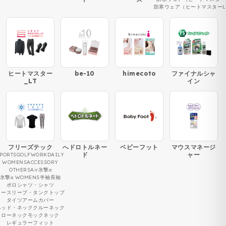
防寒ウェア（ヒートマスターL
ヒートマスター
be-10
himecoto
ファイナルシャ
_LT
イン
フリーズテック
へドロトルネー
ベビーフット
マウスマネージ
ド
ャー
PORTS
GOLF
WORK
DAILY
WOMENS
ACCESSORY
OTHERS
Air
氷撃α
氷撃α WOMENS
半袖
長袖
ポロシャツ・シャツ
ノースリーブ・タンクトップ
タイツ
アームカバー
ヘッド・ネック
クルーネック
ローネック
モックネック
レギュラーフィット