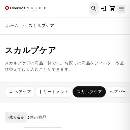
コンテ
ンツに
search
login
shopping_cart
進む
ホーム
/
スカルプケア
スカルプケア
スカルプケアの商品一覧です。お探しの商品をフィルターや並
び替えで絞り込むことができます。
← ヘアケア
トリートメント
スカルプケア
ヘアバー
3
件の商品
絞り込み