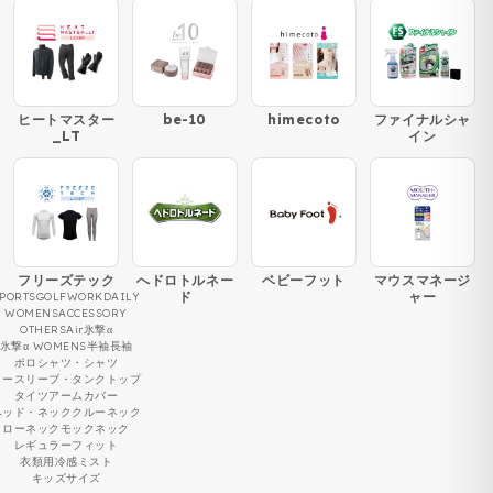
ヒートマスター
be-10
himecoto
ファイナルシャ
_LT
イン
フリーズテック
へドロトルネー
ベビーフット
マウスマネージ
ド
ャー
PORTS
GOLF
WORK
DAILY
WOMENS
ACCESSORY
OTHERS
Air
氷撃α
氷撃α WOMENS
半袖
長袖
ポロシャツ・シャツ
ノースリーブ・タンクトップ
タイツ
アームカバー
ヘッド・ネック
クルーネック
ローネック
モックネック
レギュラーフィット
衣類用冷感ミスト
キッズサイズ