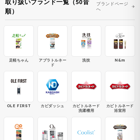
取り扱いブランド一覧（50音
ブランドページ
へ
順）
足軽ちゃん
アブラトルネー
洗技
N&m
ド
OLE FIRST
カビダッシュ
カビトルネード
カビトルネード
洗濯槽用
浴室用