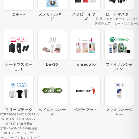
にゅ～P
ヌメリトルネー
ハッピーイヤー
ヒートマスター
ド
ズ
防寒ウェア（ヒートマスター
防寒ウェア（ヒートマスターL
ヒートマスター
be-10
himecoto
ファイナルシャ
_LT
イン
フリーズテック
へドロトルネー
ベビーフット
マウスマネージ
ド
ャー
PORTS
GOLF
WORK
DAILY
WOMENS
ACCESSORY
OTHERS
Air
氷撃α
氷撃α WOMENS
半袖
長袖
ポロシャツ・シャツ
ノースリーブ・タンクトップ