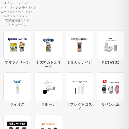
タイツ
アームカバー
ヘッド・ネック
クルーネック
ローネック
モックネック
レギュラーフィット
衣類用冷感ミスト
キッズサイズ
ママラクリーン
ミズアカトルネ
ミミカケナイン
METASUI
ード
ライオス
ラルーナ
リフレクトコス
リベンハム
メ