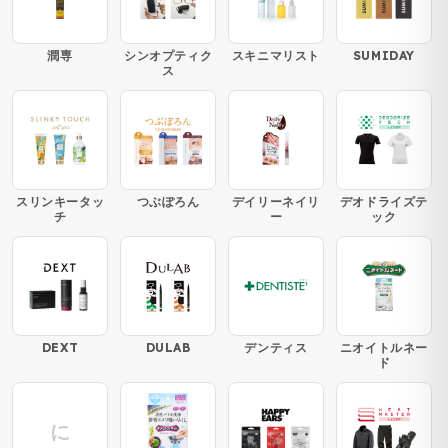
潤専
シンオプティク
スキニマリスト
SUMIDAY
ス
スリンキータッ
つぶぽろん
デイリーネイリ
デオドライズテ
チ
ー
ック
DEXT
DULAB
デンティス
ニオイトルネー
ド
に