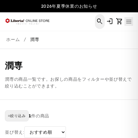
コンテ
2026年夏季休業のお知らせ
ンツに
進む
search
login
shopping_cart
ホーム
/
潤専
潤専
潤専の商品一覧です。お探しの商品をフィルターや並び替えで
絞り込むことができます。
1
件の商品
絞り込み
並び替え: