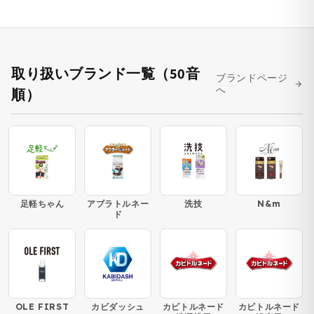
取り扱いブランド一覧（50音
ブランドページ
へ
順）
足軽ちゃん
アブラトルネー
洗技
N&m
ド
OLE FIRST
カビダッシュ
カビトルネード
カビトルネード