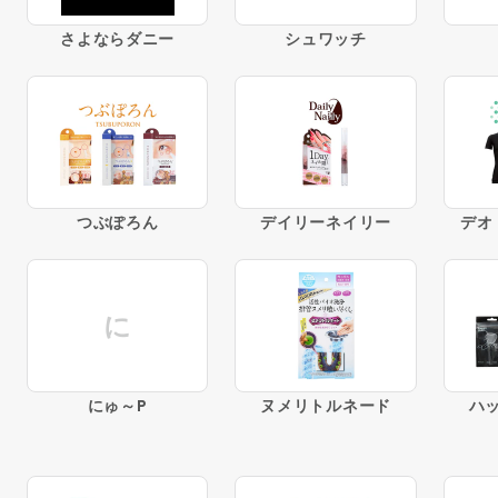
さよならダニー
シュワッチ
つぶぽろん
デイリーネイリー
デオ
に
にゅ～P
ヌメリトルネード
ハ