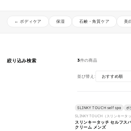
← ボディケア
保湿
石鹸・角質ケア
美
絞り込み検索
3
件の商品
並び替え:
SLINKY TOUCH self spa
ボ
SLINKY TOUCH（スリンキータ
スリンキータッチ セルフスパ
クリーム メンズ