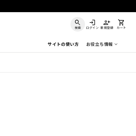
search
login
person_add
shopping_cart
検索
ログイン
新規登録
カート
keyboard_arrow_down
サイトの使い方
お役立ち情報