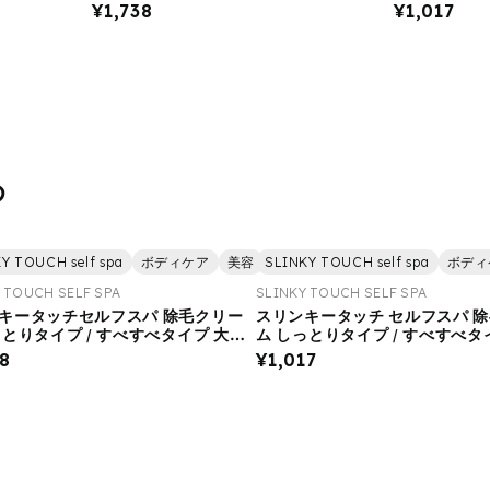
べタイプ 大容量（200g）
べタイプ
¥1,738
¥1,017
め
Y TOUCH self spa
ボディケア
美容
SLINKY TOUCH self spa
除毛
ボディ
 TOUCH SELF SPA
SLINKY TOUCH SELF SPA
キータッチセルフスパ 除毛クリー
スリンキータッチ セルフスパ 
っとりタイプ / すべすべタイプ 大容
ム しっとりタイプ / すべすべタ
0g）
38
¥1,017