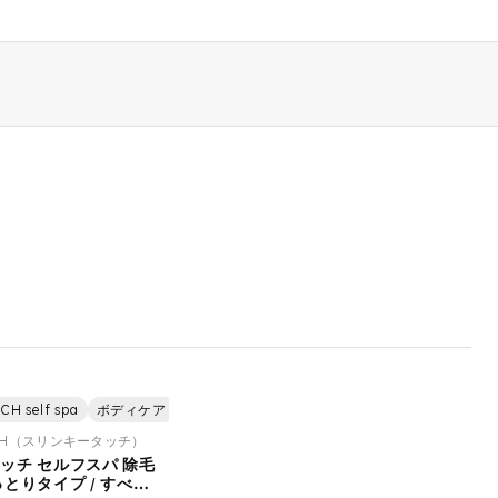
H self spa
ボディケア
美容
除毛
OUCH（スリンキータッチ）
ッチ セルフスパ 除毛
とりタイプ / すべす