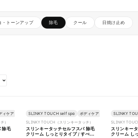
白・トーンアップ
除毛
クール
日焼け止め
ディケア
美容
SLINKY TOUCH self spa
除毛
ボディケア
美容
SLINKY TOUC
除毛
ッチ）
SLINKY TOUCH（スリンキータッチ）
SLINKY T
 除毛
スリンキータッチセルフスパ 除毛
スリンキータ
クリーム しっとりタイプ / すべす
クリーム しっ