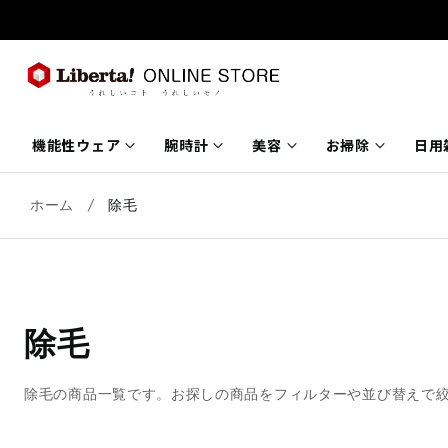
コンテ
ンツに
進む
keyboard_arrow_down
keyboard_arrow_down
keyboard_arrow_down
keyboard_arrow_down
機能性ウェア
腕時計
美容
お掃除
日用
ホーム
/
除毛
除毛
除毛の商品一覧です。お探しの商品をフィルターや並び替えで