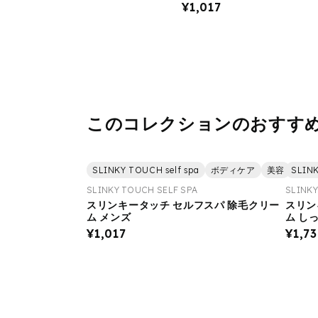
¥1,017
このコレクションのおすす
SLINKY TOUCH self spa
ボディケア
美容
SLINK
除毛
SLINKY TOUCH SELF SPA
SLINKY
スリンキータッチ セルフスパ 除毛クリー
スリン
ム メンズ
ム し
量（20
¥1,017
¥1,7