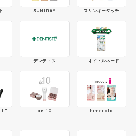
ト
SUMIDAY
スリンキータッチ
デンティス
ニオイトルネード
LT
be-10
himecoto