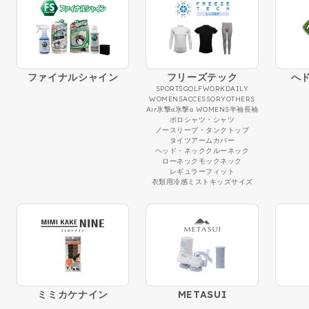
ファイナルシャイン
フリーズテック
へ
SPORTS
GOLF
WORK
DAILY
WOMENS
ACCESSORY
OTHERS
Air
氷撃α
氷撃α WOMENS
半袖
長袖
ポロシャツ・シャツ
ノースリーブ・タンクトップ
タイツ
アームカバー
ヘッド・ネック
クルーネック
ローネック
モックネック
レギュラーフィット
衣類用冷感ミスト
キッズサイズ
ミミカケナイン
METASUI