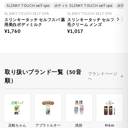
SLINKY TOUCH self spa
ボディケア
SLINKY TOUCH self spa
美容
美白・トーンアップ
ボディ
SLINKY TOUCH SELF SPA
SLINKY TOUCH SELF SPA
スリンキータッチ セルフスパ 薬
スリンキータッチ セルフスパ 
用美白ボディミルク
毛クリーム メンズ
¥1,760
¥1,017
取り扱いブランド一覧（50音
ブランドページ
へ
順）
足軽ちゃん
アブラトルネー
洗技
N&m