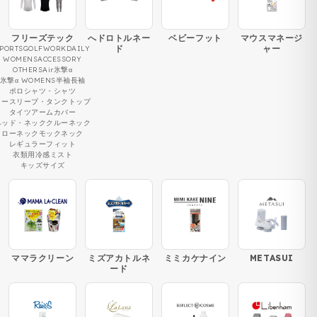
フリーズテック
へドロトルネー
ベビーフット
マウスマネージ
ド
ャー
PORTS
GOLF
WORK
DAILY
WOMENS
ACCESSORY
OTHERS
Air
氷撃α
氷撃α WOMENS
半袖
長袖
ポロシャツ・シャツ
ノースリーブ・タンクトップ
タイツ
アームカバー
ヘッド・ネック
クルーネック
ローネック
モックネック
レギュラーフィット
衣類用冷感ミスト
キッズサイズ
ママラクリーン
ミズアカトルネ
ミミカケナイン
METASUI
ード