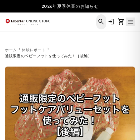
コンテ
2026年夏季休業のお知らせ
ンツに
進む
search
login
shopping_cart
chevron_right
chevron_right
ホーム
体験レポート
通販限定のベビーフットを使ってみた！［後編］