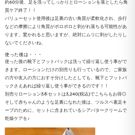
約60分後、足を洗ってしっかりとローションを落としたら角
質ケア終了！！
バリューセット使用後は足裏の古い角質が柔軟化され、歩行
などの摩擦により角質がポロポロと剥がれ落ちる可能性があ
ります。驚かれると思いますが、絶対にムリに剥がしたりし
ないでくださいね。
使った後は・・・
使った後の靴下とフットパックは洗って繰り返し使う事がで
きます。ローションだけの別売りも行っているので、ご家族
の方や友人の方におすそ分けしたとしても、靴下とフットパ
ックさえあれば繰り返し使う事ができるのです！！
別売りローション3本セットは3,240(税込)でこちらもお得◎
そして赤ちゃんのような足裏になれた後は、ツルスベ素足キ
ープのために、セットに含まれているシアバタークリームで
乾燥ケアを♪