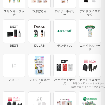
スリンキータッ
つぶぽろん
デイリーネイリ
デオドライズテ
チ
ー
ック
DEXT
DULAB
デンティス
ニオイトルネー
ド
に
にゅ～P
ヌメリトルネー
ハッピーイヤー
ヒートマスター
ド
ズ
防寒ウェア（ヒートマスター
防寒ウェア（ヒートマスターL