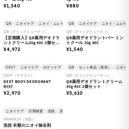
¥1,540
¥880
QB
ニオイケア
ニオイ・ムレケア
QB
フットケア
ニオイケア
ボディケア
ニオイ・ムレケ
定期購
QB（クイックビューティ）
QB（クイックビューティ）
【定期購入】QB薬用デオドラ
QB薬用デオドラントバー ミン
ントクリーム30g 40C 2個セッ
トクール 20g 40C
ト
¥4,972
¥1,540
DEXT
ニオイケア
ボディケア
美容
QB
セット商品（美容）
ニオイ
DEXT（デクスト）
QB（クイックビューティ）
DEXT BODY DEODORANT
QB薬用デオドラントクリーム
MIST
30g 40C 2個セット
¥2,970
¥5,610
ニオイケア
日用雑貨
洗技
洗濯
ARAWAZA（洗技）
洗技 衣類のニオイ除去剤