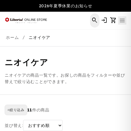
コンテ
2026年夏季休業のお知らせ
ンツに
進む
search
login
shopping_cart
ホーム
/
ニオイケア
ニオイケア
ニオイケアの商品一覧です。お探しの商品をフィルターや並び
替えで絞り込むことができます。
11
件の商品
絞り込み
並び替え: