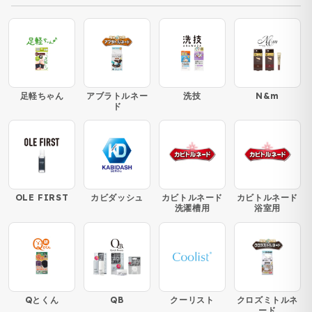
足軽ちゃん
アブラトルネー
洗技
N&m
ド
OLE FIRST
カビダッシュ
カビトルネード
カビトルネード
洗濯槽用
浴室用
Qとくん
QB
クーリスト
クロズミトルネ
ード