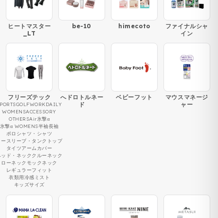
ヒートマスター
be-10
himecoto
ファイナルシャ
_LT
イン
フリーズテック
へドロトルネー
ベビーフット
マウスマネージ
ド
ャー
PORTS
GOLF
WORK
DAILY
WOMENS
ACCESSORY
OTHERS
Air
氷撃α
氷撃α WOMENS
半袖
長袖
ポロシャツ・シャツ
ノースリーブ・タンクトップ
タイツ
アームカバー
ヘッド・ネック
クルーネック
ローネック
モックネック
レギュラーフィット
衣類用冷感ミスト
キッズサイズ