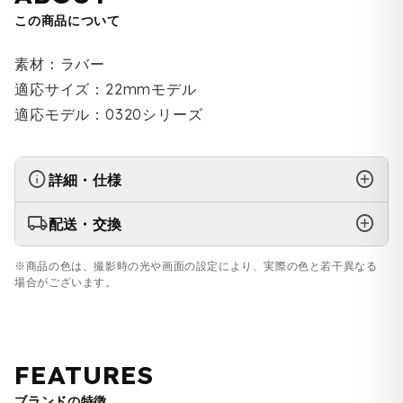
この商品について
素材：ラバー
適応サイズ：22mmモデル
適応モデル：0320シリーズ
info
add_circle
詳細・仕様
local_shipping
add_circle
配送・交換
※商品の色は、撮影時の光や画面の設定により、実際の色と若干異なる
場合がございます。
FEATURES
ブランドの特徴