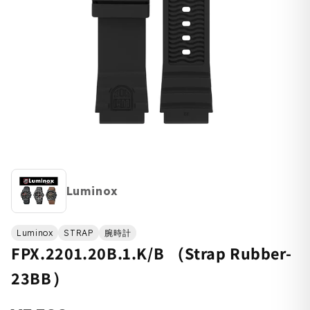
Luminox
Luminox
STRAP
腕時計
FPX.2201.20B.1.K/B （Strap Rubber-
23BB）