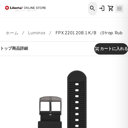
コンテ
ンツに
search
login
shopping_cart
進む
ホーム
/
Luminox
/
FPX.2201.20B.1.K/B （Strap Rubb
shopping_cart
トップ
商品詳細
カートに入れる