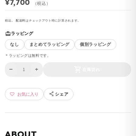
¥7,700
（税込）
税込。
配送料
はチェックアウト時に計算されます。
redeem
ラッピング
なし
まとめてラッピング
個別ラッピング
＊ラッピングは無料です。
shopping_cart
remove
add
在庫切れ
share
シェア
お気に入り
ABOUT